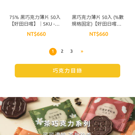
75% 黑巧克力薄片 50入
黑巧克力薄片 50入 (%數
【好田日嚐】｜SKU -
規格固定)【好田日嚐】
PA2CH004
｜SKU - PA2CH005
NT$660
NT$660
1
2
3
»
巧克力目錄
茶巧克力系列
可可濃醇 茶韻餘香