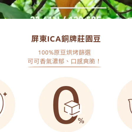
屏東ICA銅牌莊園豆
100%原豆烘烤篩選
可可香氣濃郁、口感爽脆！