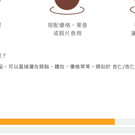
樣
搭配優格、果昔
或穀片食用
樣？
，可以直接灑在糕點、麵包、優格等等。類似於 杏仁/杏仁