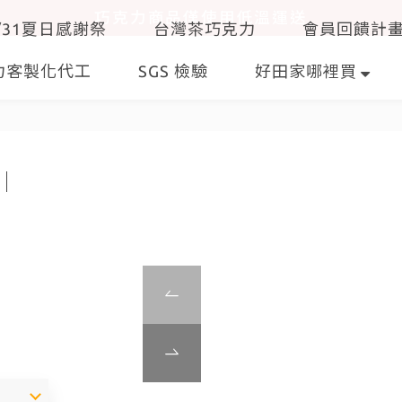
巧克力商品僅使用低溫運送
8/31夏日感謝祭
台灣茶巧克力
會員回饋計
力客製化代工
SGS 檢驗
好田家哪裡買
】｜