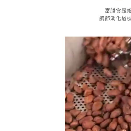
富膳食纖
調節消化道